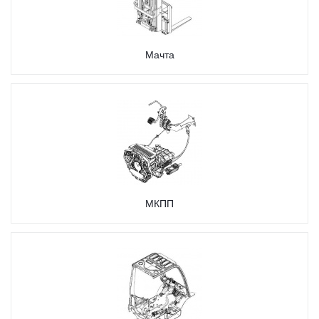
Мачта
МКПП