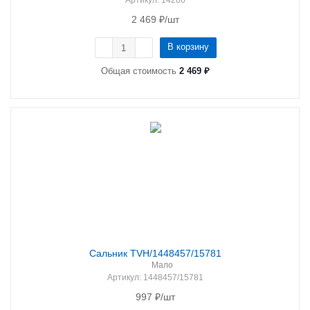
Артикул
: 14286
2 469
₽
/шт
В корзину
Общая стоимость
2 469 ₽
Сальник TVH/1448457/15781
Мало
Артикул
: 1448457/15781
997
₽
/шт