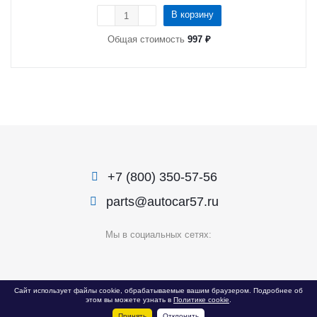
В корзину
Общая стоимость
997 ₽
+7 (800) 350-57-56
parts@autocar57.ru
Мы в социальных сетях:
© 1999 — 2026 «Автокар»
Сайт использует файлы cookie, обрабатываемые вашим браузером. Подробнее об
этом вы можете узнать в
Политике cookie
.
Политика конфиденциальности
Принять
Отклонить