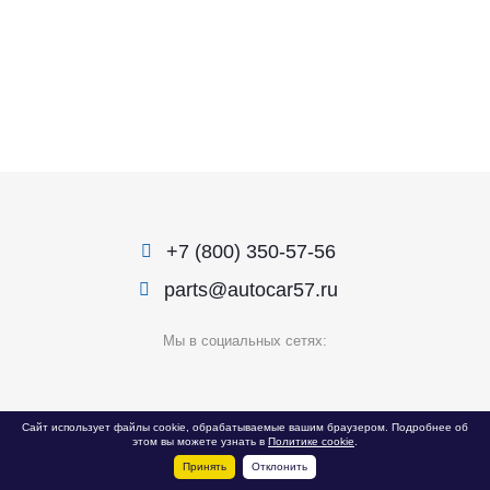
+7 (800) 350-57-56
parts@autocar57.ru
Мы в социальных сетях:
© 1999 — 2026 «Автокар»
Сайт использует файлы cookie, обрабатываемые вашим браузером. Подробнее об
этом вы можете узнать в
Политике cookie
.
Политика конфиденциальности
Принять
Отклонить