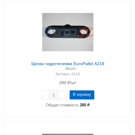
Щечка гидротележки EuroPallet A218
Много
Артикул
: A218
280
₽
/шт
В корзину
Общая стоимость
280 ₽