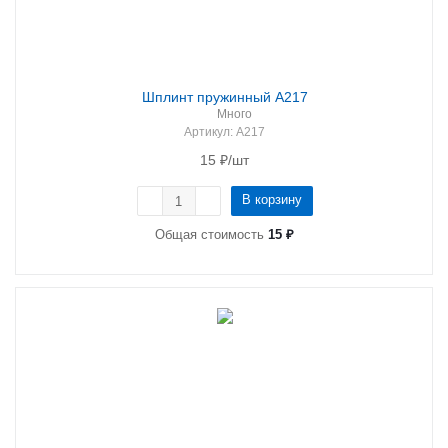
Шплинт пружинный А217
Много
Артикул
: А217
15
₽
/шт
В корзину
Общая стоимость
15 ₽