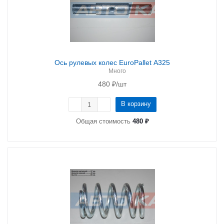
Ось рулевых колес EuroPallet А325
Много
480
₽
/шт
В корзину
Общая стоимость
480 ₽