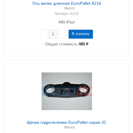
Ось вилки длинная EuroPallet A216
Много
Артикул
: A216
480
₽
/шт
В корзину
Общая стоимость
480 ₽
Щечка гидротележки EuroPallet серии JC
Много