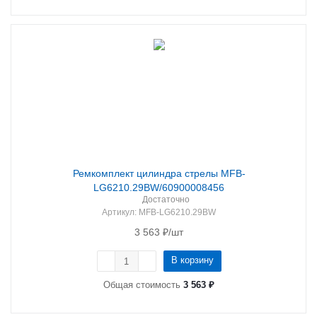
Ремкомплект цилиндра стрелы MFB-
LG6210.29BW/60900008456
Достаточно
Артикул
: MFB-LG6210.29BW
3 563
₽
/шт
В корзину
Общая стоимость
3 563 ₽