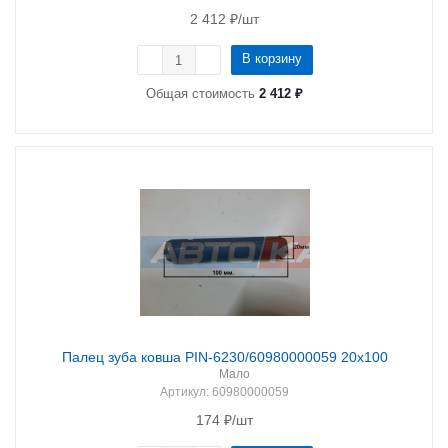
2 412
₽
/шт
В корзину
Общая стоимость
2 412 ₽
Палец зуба ковша PIN-6230/60980000059 20х100
Мало
Артикул
: 60980000059
174
₽
/шт