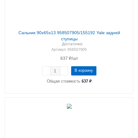
Сальник 90х65х13 958507905/155192 Yale задней
ступицы
Достаточно
Артикул
: 958507905
637
₽
/шт
В корзину
Общая стоимость
637 ₽