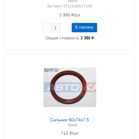
Мало
Артикул
: 33113/3007713A
3 380
₽
/шт
В корзину
Общая стоимость
3 380 ₽
Сальник 60х74х7,5
Мало
715
₽
/шт