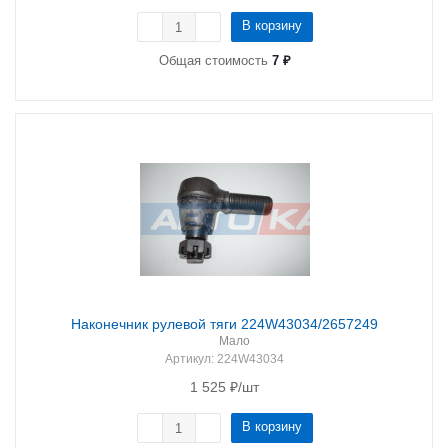
В корзину
Общая стоимость
7 ₽
Наконечник рулевой тяги 224W43034/2657249
Мало
Артикул
: 224W43034
1 525
₽
/шт
В корзину