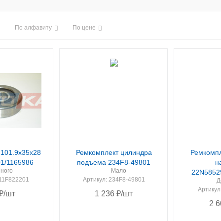
По алфавиту
По цене
 101.9х35х28
Ремкомплект цилиндра
Ремкомпл
1/1165986
подъема 234F8-49801
н
ного
Мало
22N5852
211F822201
Артикул
: 234F8-49801
Д
Артикул
₽
/шт
1 236
₽
/шт
2 6