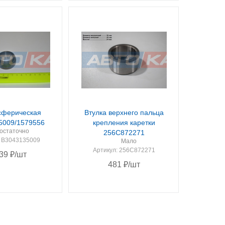
сферическая
Втулка верхнего пальца
5009/1579556
крепления каретки
остаточно
256C872271
: B3043135009
Мало
Артикул
: 256C872271
39
₽
/шт
481
₽
/шт