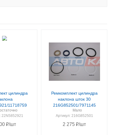
ект цилиндра
Ремкомплект цилиндра
аклона
наклона шток 30
921/11718759
216G852501/7971145
остаточно
Мало
: 22N5852921
Артикул
: 216G852501
00
₽
/шт
2 275
₽
/шт