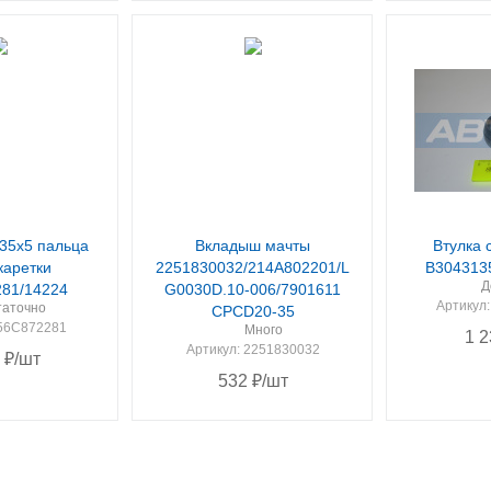
35х5 пальца
Вкладыш мачты
Втулка 
каретки
2251830032/214A802201/L
B304313
Д
81/14224
G0030D.10-006/7901611
Артикул
таточно
CPCD20-35
256C872281
Много
1 2
Артикул
: 2251830032
₽
/шт
532
₽
/шт