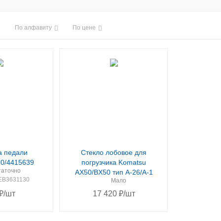
По алфавиту
По цене
а педали
Стекло лобовое для
0/4415639
погрузчика Komatsu
таточно
AХ50/BХ50 тип А-26/A-1
3EB3631130
Мало
₽
/шт
17 420
₽
/шт