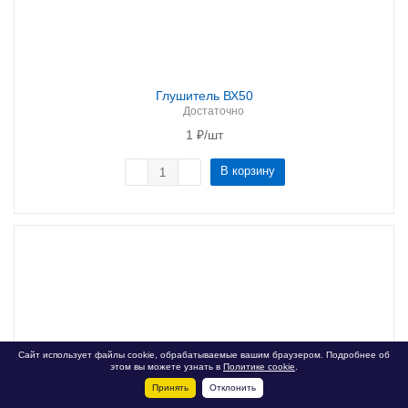
Глушитель ВХ50
Достаточно
1
₽
/шт
В корзину
Общая стоимость
1 ₽
Сайт использует файлы cookie, обрабатываемые вашим браузером. Подробнее об
этом вы можете узнать в
Политике cookie
.
Принять
Отклонить