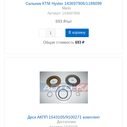
Сальник КТМ Hyster 143697906/1188098
Мало
Артикул
: 143697906
693
₽
/шт
В корзину
Общая стоимость
693 ₽
Диск АКПП 1543105/9100271 комплект
Достаточно