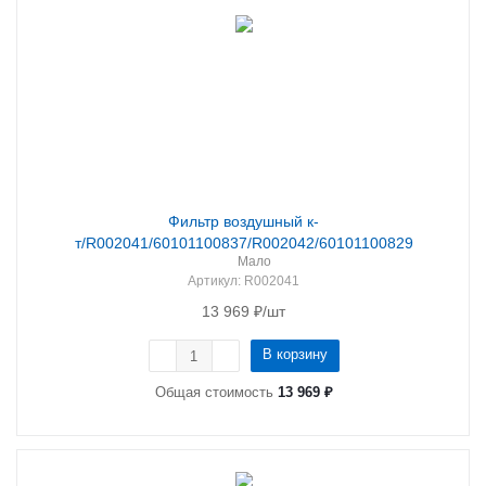
Фильтр воздушный к-
т/R002041/60101100837/R002042/60101100829
Мало
Артикул
: R002041
13 969
₽
/шт
В корзину
Общая стоимость
13 969 ₽