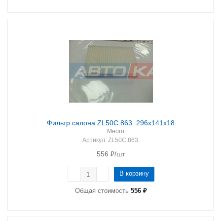
Фильтр салона ZL50C.863. 296х141х18
Много
Артикул
: ZL50C.863.
556
₽
/шт
В корзину
Общая стоимость
556 ₽