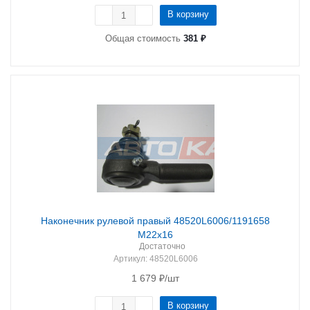
В корзину
Общая стоимость
381 ₽
Наконечник рулевой правый 48520L6006/1191658
М22х16
Достаточно
Артикул
: 48520L6006
1 679
₽
/шт
В корзину