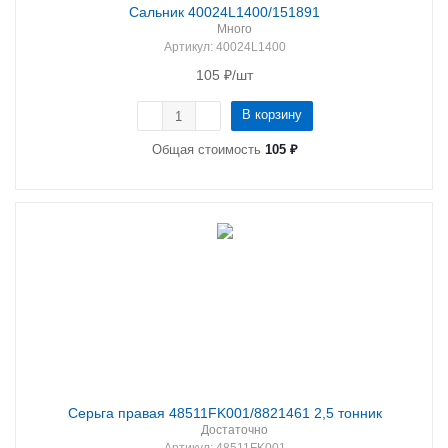
Сальник 40024L1400/151891
Много
Артикул
: 40024L1400
105
₽
/шт
В корзину
Общая стоимость
105 ₽
Серьга правая 48511FK001/8821461 2,5 тонник
Достаточно