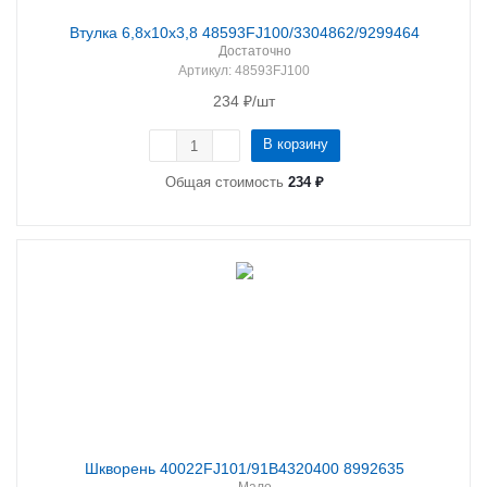
Втулка 6,8х10х3,8 48593FJ100/3304862/9299464
Достаточно
Артикул
: 48593FJ100
234
₽
/шт
В корзину
Общая стоимость
234 ₽
Шкворень 40022FJ101/91B4320400 8992635