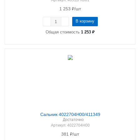
Артикул
: 48511FK001
1 253
₽
/шт
В корзину
Общая стоимость
1 253 ₽
Сальник 4022704H00/411349
Достаточно
Артикул
: 4022704H00
381
₽
/шт