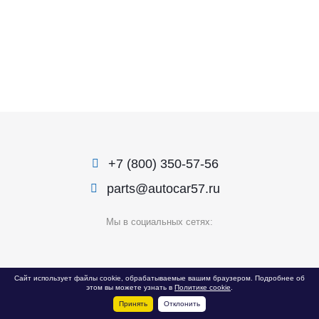
+7 (800) 350-57-56
parts@autocar57.ru
Мы в социальных сетях:
© 1999 — 2026 «Автокар»
Сайт использует файлы cookie, обрабатываемые вашим браузером. Подробнее об
этом вы можете узнать в
Политике cookie
.
Политика конфиденциальности
Принять
Отклонить