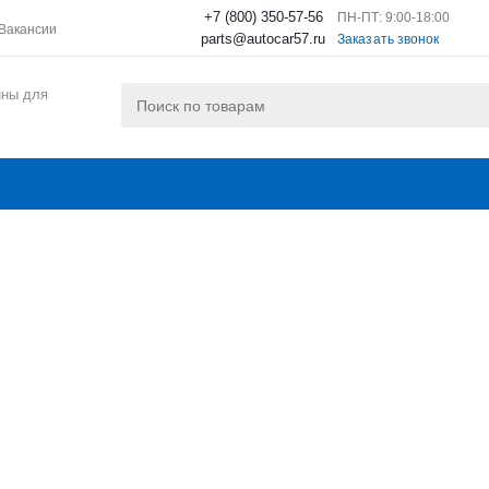
+7 (800) 350-57-56
ПН-ПТ: 9:00-18:00
Вакансии
parts@autocar57.ru
Заказать звонок
ины для
СЕРВИС
КАК КУПИТЬ
ПРОИЗВОДИТЕЛИ
г
-
Запасные части для вилочных погрузчиков
-
Balkancar
-
Рама
-
Пруж
на педали контролера ЕВ 
.04.00.01
Артикул:
717.3
Пружина педал