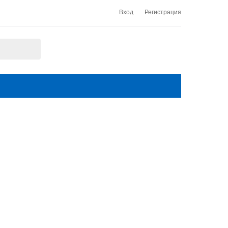
Вход
Регистрация
О КОМПАНИИ
КОНТАКТЫ
ина педали контролера ЕВ 687/717 717.33.04.00.01
687/717
3.04.00.01
и контролера ЕВ 687/717 717.33.04.00.01