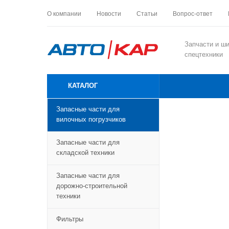
О компании
Новости
Статьи
Вопрос-ответ
Запчасти и ш
спецтехники
КАТАЛОГ
АКЦИИ
Запасные части для
Главная
-
Катало
вилочных погрузчиков
Пружи
Запасные части для
717.33
складской техники
Запасные части для
дорожно-строительной
техники
Фильтры