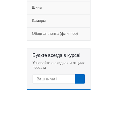
Шины
Камеры
Ободная лента (флиппер)
Будьте всегда в курсе!
Узнавайте о скидках и акциях
первым
Новости
Все новости
Отзывы
26 июня 2026
Перепресовка цельнолитых
шин в Санкт-Петербурге