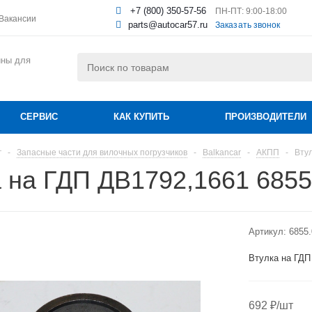
+7 (800) 350-57-56
ПН-ПТ: 9:00-18:00
Вакансии
parts@autocar57.ru
Заказать звонок
ины для
СЕРВИС
КАК КУПИТЬ
ПРОИЗВОДИТЕЛИ
г
-
Запасные части для вилочных погрузчиков
-
Balkancar
-
АКПП
-
Вту
 на ГДП ДВ1792,1661 6855
Артикул:
6855.
Втулка на ГДП
692
₽
/шт