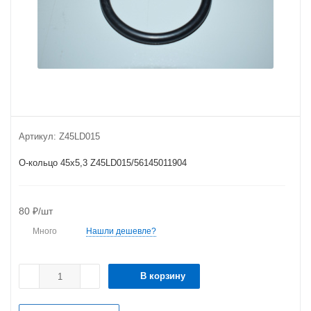
Артикул:
Z45LD015
О-кольцо 45х5,3 Z45LD015/56145011904
80
₽
/шт
Много
Нашли дешевле?
В корзину