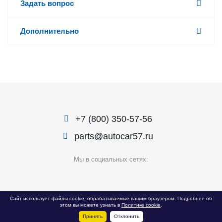
Задать вопрос
Дополнительно
+7 (800) 350-57-56
parts@autocar57.ru
Мы в социальных сетях:
© 1999 — 2026 «Автокар»
Сайт использует файлы cookie, обрабатываемые вашим браузером. Подробнее об
этом вы можете узнать в
Политике cookie
.
Политика конфиденциальности
Принять
Отклонить