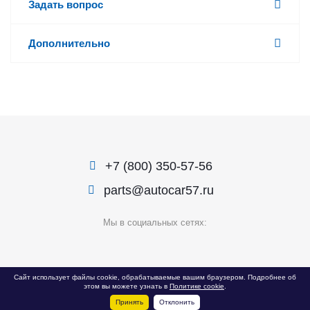
Задать вопрос
Дополнительно
+7 (800) 350-57-56
parts@autocar57.ru
Мы в социальных сетях:
© 1999 — 2026 «Автокар»
Сайт использует файлы cookie, обрабатываемые вашим браузером. Подробнее об
этом вы можете узнать в
Политике cookie
.
Политика конфиденциальности
Принять
Отклонить