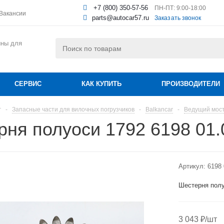
+7 (800) 350-57-56
ПН-ПТ: 9:00-18:00
Вакансии
parts@autocar57.ru
Заказать звонок
ины для
СЕРВИС
КАК КУПИТЬ
ПРОИЗВОДИТЕЛИ
г
-
Запасные части для вилочных погрузчиков
-
Balkancar
-
Ведущий мос
ня полуоси 1792 6198 01.
Артикул:
6198 
Шестерня полу
3 043
₽
/шт