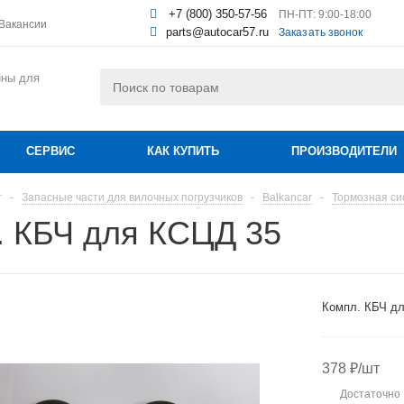
+7 (800) 350-57-56
ПН-ПТ: 9:00-18:00
Вакансии
parts@autocar57.ru
Заказать звонок
ины для
СЕРВИС
КАК КУПИТЬ
ПРОИЗВОДИТЕЛИ
г
-
Запасные части для вилочных погрузчиков
-
Balkancar
-
Тормозная си
. КБЧ для КСЦД 35
Компл. КБЧ д
378
₽
/шт
Достаточно