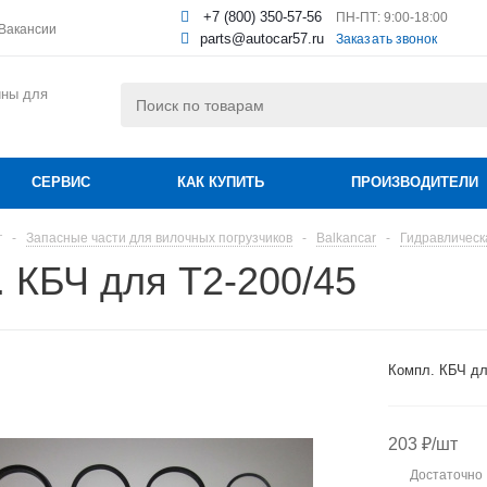
+7 (800) 350-57-56
ПН-ПТ: 9:00-18:00
Вакансии
parts@autocar57.ru
Заказать звонок
ины для
СЕРВИС
КАК КУПИТЬ
ПРОИЗВОДИТЕЛИ
г
-
Запасные части для вилочных погрузчиков
-
Balkancar
-
Гидравлическ
 КБЧ для Т2-200/45
Компл. КБЧ дл
203
₽
/шт
Достаточно