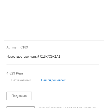
Артикул:
C18Х
Насос шестеренчатый C18Х/C9X1A1
4 529
₽
/шт
Нет в наличии
Нашли дешевле?
Под заказ