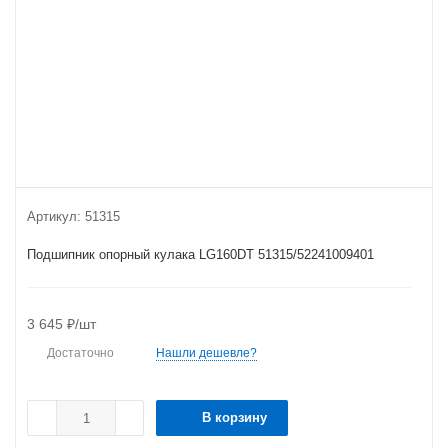
Артикул:
51315
Подшипник опорный кулака LG160DT 51315/52241009401
3 645
₽
/шт
Достаточно
Нашли дешевле?
В корзину