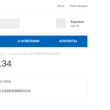
Вход
Регистрация
0
Корзина
пуста
О КОМПАНИИ
КОНТАКТЫ
ост
-
Пыльник QZL35-03006/60900021134
134
5-03006
-03006/60900021134