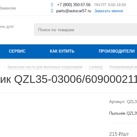
+7 (800) 350-57-56
ПН-ПТ: 9:00-18:00
Вакансии
parts@autocar57.ru
Заказать звонок
ины для
СЕРВИС
КАК КУПИТЬ
ПРОИЗВОДИТЕЛИ
г
-
Запасные части для вилочных погрузчиков
-
Lonking
-
Управляемый м
ик QZL35-03006/60900021
Артикул:
QZL3
Пыльник QZL35
215
₽
/шт