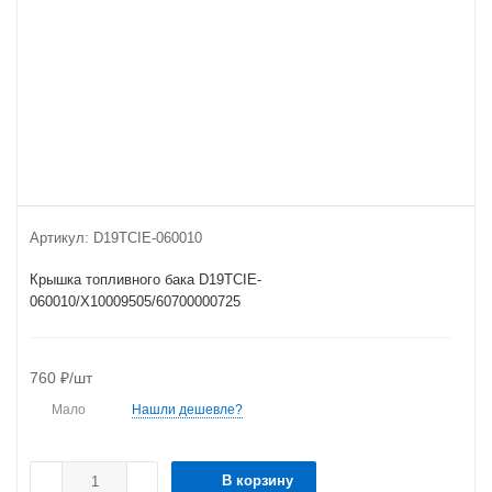
Артикул:
D19TCIE-060010
Крышка топливного бака D19TCIE-
060010/X10009505/60700000725
760
₽
/шт
Мало
Нашли дешевле?
В корзину