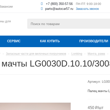
+7 (800) 350-57-56
ПН-ПТ: 9:00-18:00
Вакансии
parts@autocar57.ru
Заказать звонок
ины для
СЕРВИС
КАК КУПИТЬ
ПРОИЗВОДИТЕЛИ
г
-
Запасные части для вилочных погрузчиков
-
Lonking
-
Мачта, рама
-
 мачты LG0030D.10.10/30
Артикул:
LG00
Палец мачты L
450
₽
/шт