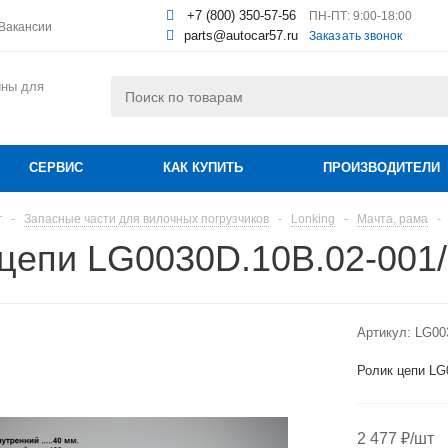
+7 (800) 350-57-56
ПН-ПТ: 9:00-18:00
Вакансии
parts@autocar57.ru
Заказать звонок
ины для
СЕРВИС
КАК КУПИТЬ
ПРОИЗВОДИТЕЛИ
г
-
Запасные части для вилочных погрузчиков
-
Lonking
-
Мачта, рама
-
 цепи LG0030D.10B.02-001
Артикул:
LG00
Ролик цепи LG
2 477
₽
/шт