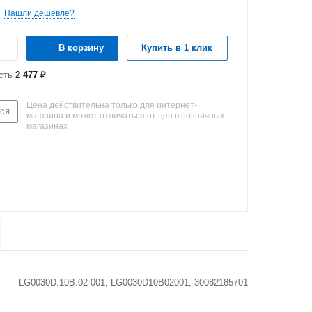
Нашли дешевле?
В корзину
Купить в 1 клик
сть
2 477 ₽
Цена действительна только для интернет-
ся
магазина и может отличаться от цен в розничных
магазинах
LG0030D.10B.02-001, LG0030D10B02001, 30082185701