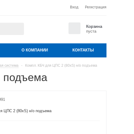
Вход
Регистрация
0
Корзина
пуста
О КОМПАНИИ
КОНТАКТЫ
ая система
-
Компл. КБЧ для ЦПС 2 (80хS) н/о подъема
о подъема
991
я ЦПС 2 (80хS) н/о подъема