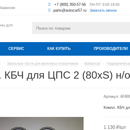
+7 (800) 350-57-56
ПН-ПТ: 9:00-18:00
Вакансии
parts@autocar57.ru
Заказать звонок
ины для
СЕРВИС
КАК КУПИТЬ
ПРОИЗВОДИТЕЛИ
г
-
Запасные части для вилочных погрузчиков
-
Balkancar
-
Гидравлическ
 КБЧ для ЦПС 2 (80хS) н/
Артикул:
6F80
Компл. КБЧ дл
1 130
₽
/шт